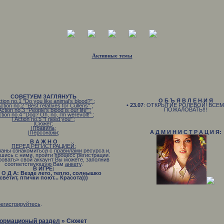
Активные темы
СОВЕТУЕМ ЗАГЛЯНУТЬ
О Б Ъ Я В Л Е Н И Я
ction no.1 "Do you like animal's blood?"
;
• 23.07
: ОТКРЫТИЕ РОЛЕВОЙ! ВСЕ
Action no.2 "Best relatives for Cullens"
;
ПОЖАЛОВАТЬ!!!
Action no.3 "People's blood is our life"
;
ction no.4 "Dog? Oh, no, i'm werevolf!"
;
| Action no.5 "I need you"
;
|Сюжет
;
|Правила
;
А Д М И Н И С Т Р А Ц И Я:
|Персонажи
;
В А Ж Н О
ПЕРЕД РЕГИСТРАЦИЕЙ:
заны ознакомиться с
правилами
ресурса и,
шись с ними, пройти процесс регистрации.
ровать» свой аккаунт Вы можете, заполнив
соответствующую Вам
анкету
.
В ИГРЕ:
 О Д А: Везде лето, тепло, солнышко
светит, птички поют... Красота)))
В Р Е М Я: Раннее утро
Н О В Н Ы Е С О Б Ы Т И Я: Вампиры
охотятся, оборотни гуляют
регистрируйтесь
.
ормационый раздел
»
Сюжет