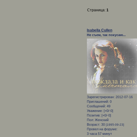
Страница:
1
Сюжет
Isabella Cullen
Не съем, так покусаю...
Зарегистрирован
: 2012-07-16
Приглашений:
0
Сообщений:
49
Уважение:
[+0/-0]
Позитив:
[+0/-0]
Пол:
Женский
Возраст:
30
[1995-09-23]
Провел на форуме:
3 часа 57 минут