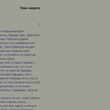
Тема закрыта
1
я в мире вампиров:
 Белла, Эдвард, Элис, Джаспер и
Эсми. Ренесми и Джейк
Беллы, а не смирившегося с
де. Элис и Джаспер находят
чудесное создание зовут
уг та наткнётся на такого же
ужа и жену.
я, Кейт и Гаррет, Кармен и
ссказывает им, что это он
ются за советом Эдварда,
 отъездом Эдварда у них с
жая во Флориду, он со злости
ил, но Таня начинает вести себя
оразумение, но не может
 Беллу, и Эдвардом, злым на
 напасть на них, чтобы забрать
может помощь Челси,
к себе трёх новых и сильных
т Беллы, Байрон поджигает