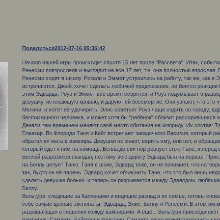
Поделиться
2012-07-16 05:35:42
Начало нашей игры происходит спустя 15 лет после "Рассвета". Итак, событи
Ренесми повзрослела и выглядит на все 17 лет, т.е. она полностью взрослая.
Ренесми ходят в школу. Розали и Эммет устроились на работу, так же, как и 
встречаются. Джейк хочет сделать любимой предложение, но боится реакции 
этим Эдварда. Роуз и Эммет всё время ссорятся, и Роуз подумывает о разво
девушку, истекающую кровью, и даруют ей бессмертие. Они узнают, что это 
Мелани, и хотят её удочерить. Элис советует Роуз чаще ходить по городу, вдр
беспомощного человека, и может хотя бы "ребёнок" сблизит рассорившихся м
Денали тем временем меняют своё место обитания на Флориду. Их состав: Тан
Елеазар. Во Флориде Таня и Кейт встречают загадочного Василия, который ра
обратил их мать в вампира. Девушки не знают, верить ему, или нет, и обраща
который едет к ним на помощь. Белла до сих пор ревнует его к Тане, и перед
Беллой разразился скандал, поэтому всю дорогу Эдвард был на нервах. Приез
на Беллу целует Таню. Таня в шоке, Эдвард тоже, он не понимает, что натвор
так, будто он её парень. Эдвард хочет объяснить Тане, что это был лишь нед
сделать девушке больно, и теперь он разрывается между Эдвардом, любящим
Беллу.
Вольтури, следящие за Калленами и видящие разлад в их семье, готовы снова
себе самые ценные экспонаты: Эдварда, Элис, Беллу и Ренесми. В этом им 
разрывающая отношения между вампирами. А ещё... Вольтури присоединяют 
вампиров: Саманту, Байрона и Кристину. Саманта легко может разрушить щи