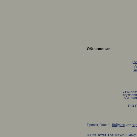
Объявление
| A
| 
| 
| A
• Вы обя
согласив
«Активи
П О Г
О С 
Привет, Гость!
Войдите
или
за
»
Life After The Dawn
»
Инф