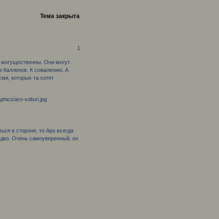
Тема закрыта
1
ни могущественны. Они могут
м Калленов. К сожалению. А
ми, которых та хотят
ься в стороне, то Аро всегда
редко. Очень самоуверенный, он