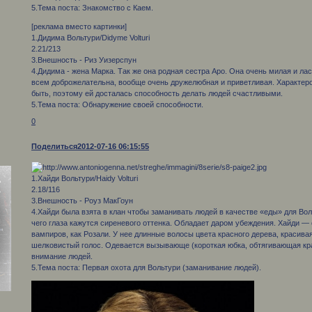
5.Тема поста: Знакомство с Каем.
[реклама вместо картинки]
1.Дидима Вольтури/Didyme Volturi
2.21/213
3.Внешность - Риз Уизерспун
4.Дидима - жена Марка. Так же она родная сестра Аро. Она очень милая и лас
всем доброжелательна, вообще очень дружелюбная и приветливая. Характер
быть, поэтому ей досталась способность делать людей счастливыми.
5.Тема поста: Обнаружение своей способности.
0
Поделиться
2012-07-16 06:15:55
1.Хайди Вольтури/Haidy Volturi
2.18/116
3.Внешность - Роуз МакГоун
4.Хайди была взята в клан чтобы заманивать людей в качестве «еды» для Вол
чего глаза кажутся сиреневого оттенка. Обладает даром убеждения. Хайди —
вампиров, как Розали. У нее длинные волосы цвета красного дерева, красива
шелковистый голос. Одевается вызывающе (короткая юбка, обтягивающая кра
внимание людей.
5.Тема поста: Первая охота для Вольтури (заманивание людей).