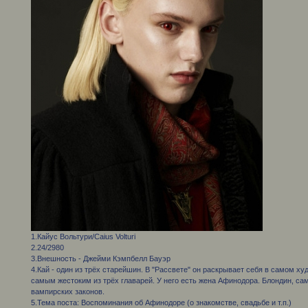
1.Кайус Вольтури/Caius Volturi
2.24/2980
3.Внешность - Джейми Кэмпбелл Бауэр
4.Кай - один из трёх старейшин. В "Рассвете" он раскрывает себя в самом х
самым жестоким из трёх главарей. У него есть жена Афинодора. Блондин, с
вампирских законов.
5.Тема поста: Воспоминания об Афинодоре (о знакомстве, свадьбе и т.п.)