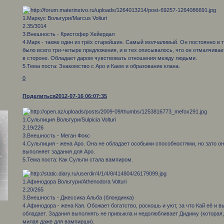
1.Маркус Вольтури/Marcus Volturi
2.35/3014
3.Внешность - Кристофер Хейердал
4.Марк - также один из трёх старейшин. Самый молчаливый. Он постоянно в т
было всего три-четыре предложения, и в тех описывалось, что он отмалчивае
в стороне. Обладает даром чувствовать отношения между людьми.
5.Тема поста: Знакомство с Аро и Каем и образование клана.
0
Поделиться
2012-07-16 06:07:35
1.Сульпиция Вольтури/Sulpicia Volturi
2.19/226
3.Внешность - Меган Фокс
4.Сульпиция - жена Аро. Она не обладает особыми способностями, но зато он
выполняет задания для Аро.
5.Тема поста: Как Сульпи стала вампиром.
1.Афинодора Вольтури/Athenodora Volturi
2.20/265
3.Внешность - Джессика Альба (блондинка)
4.Афинодора - жена Кая. Обожает богатство, роскошь и уют, за что Кай её и 
обладает. Задания выполнять не привыкла и недолюбливает Дидиму (которая, 
милая даже для вампирши).