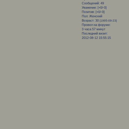
Сообщений:
49
Уважение:
[+0/-0]
Позитив:
[+0/-0]
Пол:
Женский
Возраст:
30
[1995-09-23]
Провел на форуме:
3 часа 57 минут
Последний визит:
2012-08-12 15:55:15