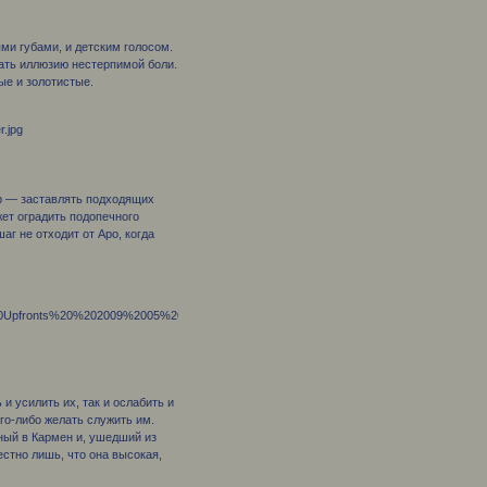
ми губами, и детским голосом.
вать иллюзию нестерпимой боли.
ые и золотистые.
ар — заставлять подходящих
жет оградить подопечного
аг не отходит от Аро, когда
и усилить их, так и ослабить и
ого-либо желать служить им.
ный в Кармен и, ушедший из
естно лишь, что она высокая,