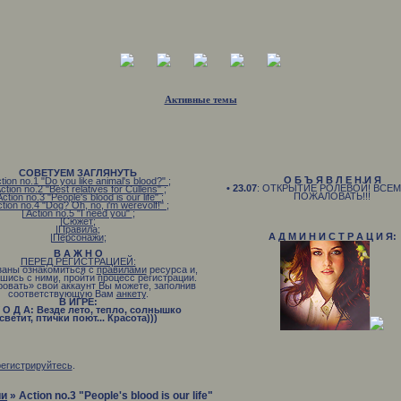
Активные темы
СОВЕТУЕМ ЗАГЛЯНУТЬ
О Б Ъ Я В Л Е Н И Я
ction no.1 "Do you like animal's blood?"
;
• 23.07
: ОТКРЫТИЕ РОЛЕВОЙ! ВСЕ
Action no.2 "Best relatives for Cullens"
;
ПОЖАЛОВАТЬ!!!
Action no.3 "People's blood is our life"
;
ction no.4 "Dog? Oh, no, i'm werevolf!"
;
| Action no.5 "I need you"
;
|Сюжет
;
|Правила
;
А Д М И Н И С Т Р А Ц И Я:
|Персонажи
;
В А Ж Н О
ПЕРЕД РЕГИСТРАЦИЕЙ:
заны ознакомиться с
правилами
ресурса и,
шись с ними, пройти процесс регистрации.
ровать» свой аккаунт Вы можете, заполнив
соответствующую Вам
анкету
.
В ИГРЕ:
 О Д А: Везде лето, тепло, солнышко
светит, птички поют... Красота)))
В Р Е М Я: Раннее утро
Н О В Н Ы Е С О Б Ы Т И Я: Вампиры
охотятся, оборотни гуляют
регистрируйтесь
.
ии
»
Action no.3 "People's blood is our life"