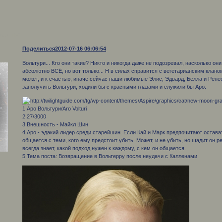
ur life"
Поделиться
2012-07-16 06:06:54
Вольтури... Кто они такие? Никто и никогда даже не подозревал, насколько о
абсолютно ВСЁ, но вот только... Н в силах справится с вегетарианским клано
может, и к счастью, иначе сейчас наши любимые Элис, Эдвард, Белла и Ренес
заполучить Вольтури, ходили бы с красными глазами и служили бы Аро.
1.Аро Вольтури/Aro Volturi
2.27/3000
3.Внешность - Майкл Шин
4.Аро - эдакий лидер среди старейшин. Если Кай и Марк предпочитают остават
общается с теми, кого ему предстоит убить. Может, и не убить, но щадит он 
всегда знает, какой подход нужен к каждому, с кем он общается.
5.Тема поста: Возвращение в Вольтерру после неудачи с Калленами.