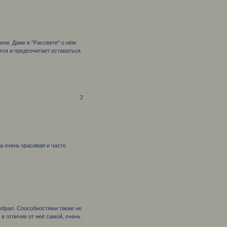
ени. Даже в "Рассвете" о нём
тся и предпочитает оставаться
2
а очень красивая и часто
выбрал. Способностями также не
в отличие от неё самой, очень