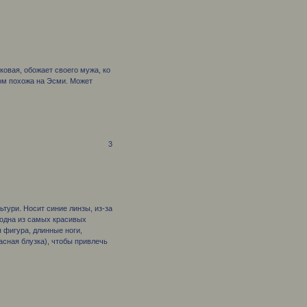
ковая, обожает своего мужа, ко
ом похожа на Эсми. Может
3
ьтури. Носит синие линзы, из-за
 одна из самых красивых
я фигура, длинные ноги,
сная блузка), чтобы привлечь