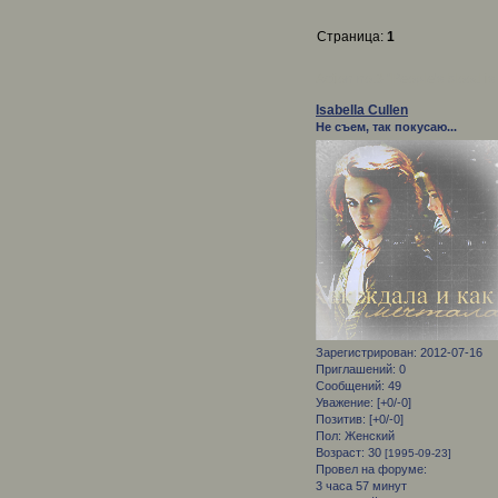
Страница:
1
Action no.3 "People's blood is o
Isabella Cullen
Не съем, так покусаю...
Зарегистрирован
: 2012-07-16
Приглашений:
0
Сообщений:
49
Уважение:
[+0/-0]
Позитив:
[+0/-0]
Пол:
Женский
Возраст:
30
[1995-09-23]
Провел на форуме:
3 часа 57 минут