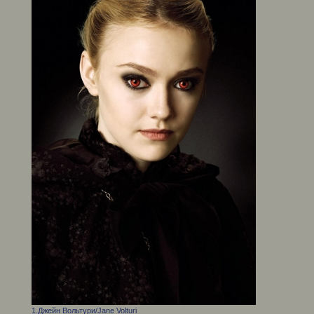
1.Джейн Вольтури/Jane Volturi