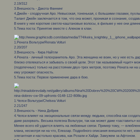
2.19/312
3.Внешность - Дакота Фаннинг
4.Джейн - сподручная Аро. Невысокая, тоненькая, с большими глазами, пухлы
Талант Джейн заключается в том, что она может, проникая в сознание, созда
В книге у нее короткие светло-каштановые волосы, в фильме у нее они длинн
5.Тема поста: Принятие вместе с Алеком в клан.
1.Рената Вольтури/Renata Volturi
2.20/207
3.Внешность - Кира Найтли
4.Рената - личный телохранитель Аро. Эта женщина не воин, но у нее есть д
близко отвлекаться и забывать о своей цели. Этот так называемый «щит» мо
(подопечных) только на расстоянии двух-трех метров, поэтому Рената ни на ш
ему угрожает опасность.
5.Тема поста: Первое применение дара в бою.
1.Челси Вольтури/Chelsea Volturi
2.21/247
3.Внешность - Нина Добрев
4.Челси влияет на эмоциональные связи между людьми, способна как создать 
даже разорвать. Весьма полезна Вольтури, так как может даже «заставить» к
Менее всего ей удается влиять на любовные связи. Пример тому, — влюблен
клана, несмотря ни на что, Елеазар. Подробного описания внешности нет, изв
элегантная и настолько красива, как Розали и Хайди. Замужем за Афтоном.