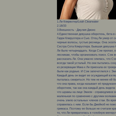
1.Ли Клирвотер/Leah Clearwater
2.18/33
3.Внешность - Джулия Джонс
4.Единственная девушка-оборотень, бета в 
Гарри Клируотера и Сью. Отец Ли умер от с
черные волосы, густые ресницы. Она экзоти
Сестра Сета Клируотера. Бывшая девушка С
Ли было четырнадцать. Когда Сэм пропал, он
лесникам, чтобы организовать поиск. Сэм ве
рассказать Ли. Она ужасно злилась, что Сэм
всегда такой усталый. Но они пытались сох
из резервации Мака к Ли приехала ее троюр
были как родные. И Сэм запечетлился с Эм
Каждый день он видит ее осуждающий взгляд
пыталась смириться. Но тем не менее ей бол
что она права, когда называет её придума
оборотнем, так как она каждый день видела
что шрамы на лице Эмили - справедливое во
маленькая по сравнению с другими волками.
очень злило остальных членов стаи. Во вре
справилась с ним. Если бы Джейкоб не помо
гримаса. Поэтому ее больше не считали кра
то, что Ли превратилась в «злобную мегеру