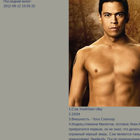
Последний визит:
2012-08-12 15:55:15
1.Сэм Улей/Sam Uley
2.23/34
3.Внешность - Чэск Спенсер
4.Индеец племени Квилетов, потомок Леви А
превратился первым, он не знал, что делат
огромный чёрный зверь. Сэм является «аль
принадлежит Джейкобу. После превращения