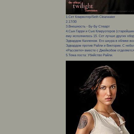
1.Сет Клирвотер/Seth Clearwater
2.17/30
3.Внешность - Бу-Бу Стюарт
4.Сын Гарри и Сью Клируотеров (старейшин
ему исполнилось 15. Сет лучше других обо
Эдвардом Калленом. Его шкура в облике вол
Эдвардом против Райли и Виктории. С небо
«Рассвете» вместе с Джейкобом отделяется
5.Тема поста: Убийство Райли.