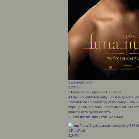
1.Джаред/Jared
2.23/33
3.Внешность - Бронсон Пеллетье
4.Один из квилетов живущих в индейской р
Запечатлен со своей одноклассницей Ким Ко
обращал на неё большого внимания. Его за
волка у него бурая шерсть.
5.Тема поста: Запечатление с Ким.
1.Пол/Poul
2.24/34