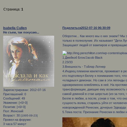
Страница:
1
Action no.4 "Dog? Oh, no, i'm werevolf!"
Isabella Cullen
Поделиться
2012-07-16 06:30:09
Не съем, так покусаю...
Оборотни... Как много мы о них знаем? Мы 
только в полнолуние. Их называют "Дети Лу
Защищают людей от вампиров и превращаются
1.Джейкоб Блэк/Jacob Black
2.23/33
3.Внешность - Тэйлор Лотнер
4.Индеец племени квилетов, проживает в р
кто подтолкнул Беллу к пониманию того, чт
«хладных» демонах. Но сам в эти легенды 
одновременно влюбляясь в неё. На протяже
трансформации, дающие ему возможность о
Зарегистрирован
: 2012-07-16
самой длинной в стае шерстью (из-за того,
Приглашений:
0
Сообщений:
49
Белле в любви, а после, узнав о том, что о
Уважение:
[+0/-0]
сущность волка, стараясь уйти от человече
Позитив:
[+0/-0]
новорожденной Ренесми, дочерью Эдварда 
Пол:
Женский
5.Тема поста: Признание Ренесми в любви н
Возраст:
30
[1995-09-23]
Провел на форуме:
3 часа 57 минут