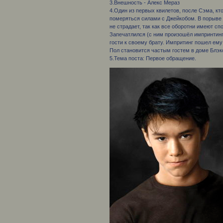
3.Внешность - Алекс Мераз
4.Один из первых квилетов, после Сэма, кт
померяться силами с Джейкобом. В порыве 
не страдает, так как все оборотни имеют сп
Запечатлился (с ним произошёл импринтинг)
гости к своему брату. Импритинг пошел ему
Пол становится частым гостем в доме Блэко
5.Тема поста: Первое обращение.