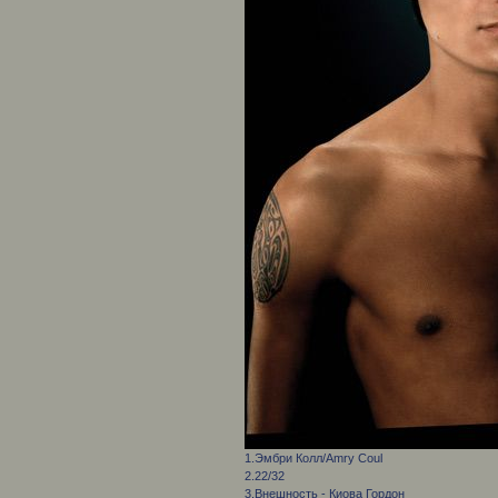
1.Эмбри Колл/Amry Coul
2.22/32
3.Внешность - Киова Гордон