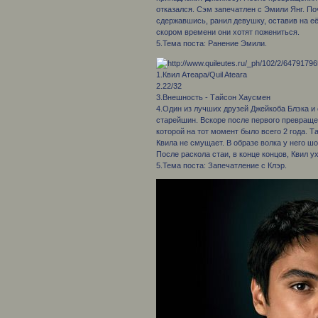
отказался. Сэм запечатлен с Эмили Янг. По
сдержавшись, ранил девушку, оставив на е
скором времени они хотят пожениться.
5.Тема поста: Ранение Эмили.
1.Квил Атеара/Quil Ateara
2.22/32
3.Внешность - Тайсон Хаусмен
4.Один из лучших друзей Джейкоба Блэка и 
старейшин. Вскоре после первого превращ
которой на тот момент было всего 2 года. Т
Квила не смущает. В образе волка у него ш
После раскола стаи, в конце концов, Квил у
5.Тема поста: Запечатление с Клэр.