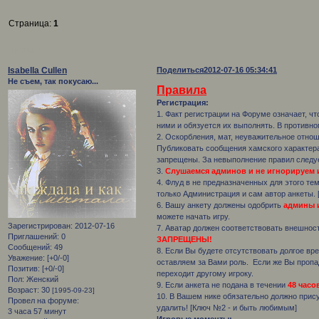
Страница:
1
Правила
Isabella Cullen
Поделиться
2012-07-16 05:34:41
Не съем, так покусаю...
Правила
Регистрация:
1. Факт регистрации на Форуме означает, ч
ними и обязуется их выполнять. В противно
2. Оскорбления, мат, неуважительное отно
Публиковать сообщения хамского характера
запрещены. За невыполнение правил следу
3.
Слушаемся админов и не игнорируем 
4. Флуд в не предназначенных для этого те
только Администрация и сам автор анкеты. 
6. Вашу анкету должены одобрить
админы 
можете начать игру.
Зарегистрирован
: 2012-07-16
7. Аватар должен соответствовать внешнос
Приглашений:
0
ЗАПРЕЩЕНЫ!
Сообщений:
49
8. Если Вы будете отсутствовать долгое вр
Уважение:
[+0/-0]
оставляем за Вами роль. Если же Вы пропа
Позитив:
[+0/-0]
переходит другому игроку.
Пол:
Женский
9. Если анкета не подана в течении
48 часо
Возраст:
30
[1995-09-23]
10. В Вашем нике обязательно должно прис
Провел на форуме:
удалить! [Ключ №2 - и быть любимым]
3 часа 57 минут