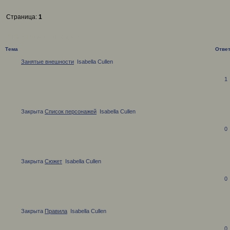
Страница:
1
Информационый раздел
Тема
Отве
Занятые внешности
Isabella Cullen
1
Закрыта
Список персонажей
Isabella Cullen
0
Закрыта
Сюжет
Isabella Cullen
0
Закрыта
Правила
Isabella Cullen
0