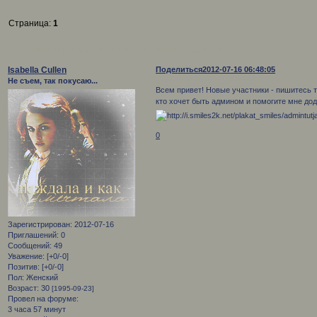
Страница:
1
Vol.1 "Никто так не знает твои зубы, как кусок колбасы..."
Isabella Cullen
Поделиться
2012-07-16 06:48:05
Не съем, так покусаю...
Всем привет! Новые участники - пишитесь ту
кто хочет быть админом и помогите мне дод
0
Зарегистрирован
: 2012-07-16
Приглашений:
0
Сообщений:
49
Уважение:
[+0/-0]
Позитив:
[+0/-0]
Пол:
Женский
Возраст:
30
[1995-09-23]
Провел на форуме:
3 часа 57 минут