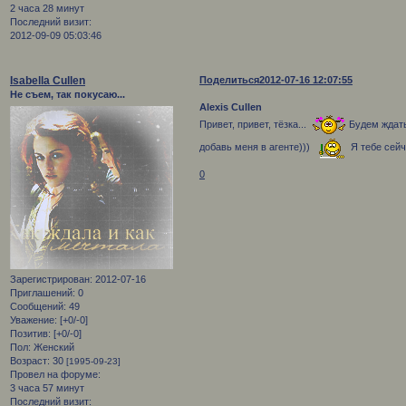
2 часа 28 минут
Последний визит:
2012-09-09 05:03:46
Isabella Cullen
Поделиться
2012-07-16 12:07:55
Не съем, так покусаю...
Alexis Cullen
Привет, привет, тёзка...
Будем ждать
добавь меня в агенте)))
Я тебе сейч
0
Зарегистрирован
: 2012-07-16
Приглашений:
0
Сообщений:
49
Уважение:
[+0/-0]
Позитив:
[+0/-0]
Пол:
Женский
Возраст:
30
[1995-09-23]
Провел на форуме:
3 часа 57 минут
Последний визит: