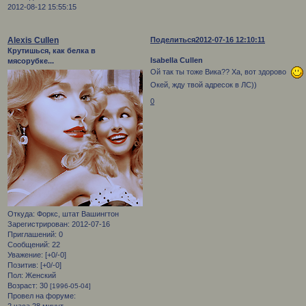
2012-08-12 15:55:15
Alexis Cullen
Поделиться
2012-07-16 12:10:11
Крутишься, как белка в
Isabella Cullen
мясорубке...
Ой так ты тоже Вика?? Ха, вот здорово
Окей, жду твой адресок в ЛС))
0
Откуда:
Форкс, штат Вашингтон
Зарегистрирован
: 2012-07-16
Приглашений:
0
Сообщений:
22
Уважение:
[+0/-0]
Позитив:
[+0/-0]
Пол:
Женский
Возраст:
30
[1996-05-04]
Провел на форуме:
2 часа 28 минут