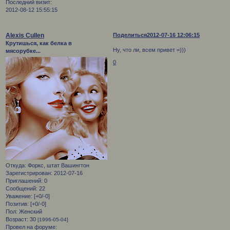
Последний визит:
2012-08-12 15:55:15
Alexis Cullen
Поделиться
2012-07-16 12:06:15
Крутишься, как белка в
Ну, что ли, всем привет =)))
мясорубке...
0
Откуда:
Форкс, штат Вашингтон
Зарегистрирован
: 2012-07-16
Приглашений:
0
Сообщений:
22
Уважение:
[+0/-0]
Позитив:
[+0/-0]
Пол:
Женский
Возраст:
30
[1996-05-04]
Провел на форуме: