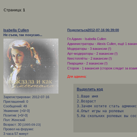
Страница:
1
Вакансии
Isabella Cullen
Поделиться
2012-07-16 06:39:00
Не съем, так покусаю...
Гл.Админ - Isabella Cullen
Администраторы - Alexis Cullen, ещё 1 ваканс
Модераторы - 3 вакансии (!)
Арт-модераторы - 2 вакансии (!)
Квестоплёты - 2 вакансии (!)
Пиарщики - 2 вакансии (!)
Сторож - 1 вакансия (сторож следит за вза
Для админа
:
Выделить код
1.Ваше имя

Зарегистрирован
: 2012-07-16
2.Возраст

Приглашений:
0
3.Зачем хотите стать админис
Сообщений:
49
4.Опыт игры на ролевых

Уважение:
[+0/-0]
Позитив:
[+0/-0]
5.На скольких ролевых вы сос
Пол:
Женский
Возраст:
30
[1995-09-23]
Провел на форуме:
3 часа 57 минут