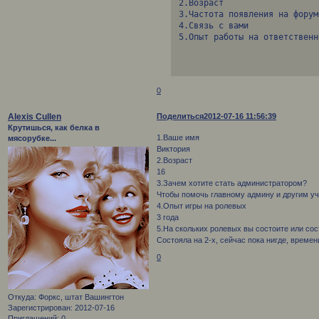
2.Возраст

3.Частота появления на форуме
4.Связь с вами

5.Опыт работы на ответственн
0
Alexis Cullen
Поделиться
2012-07-16 11:56:39
Крутишься, как белка в
1.Ваше имя
мясорубке...
Виктория
2.Возраст
16
3.Зачем хотите стать администратором?
Чтобы помочь главному админу и другим уч
4.Опыт игры на ролевых
3 года
5.На скольких ролевых вы состоите или со
Состояла на 2-х, сейчас пока нигде, време
0
Откуда:
Форкс, штат Вашингтон
Зарегистрирован
: 2012-07-16
Приглашений:
0