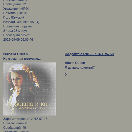
Сообщений:
22
Уважение:
[+0/-0]
Позитив:
[+0/-0]
Пол:
Женский
Возраст:
30
[1996-05-04]
Провел на форуме:
2 часа 28 минут
Последний визит:
2012-09-09 05:03:46
Isabella Cullen
Поделиться
2012-07-16 11:57:24
Не съем, так покусаю...
Alexis Cullen
Я думаю, принята)))
0
Зарегистрирован
: 2012-07-16
Приглашений:
0
Сообщений:
49
Уважение:
[+0/-0]