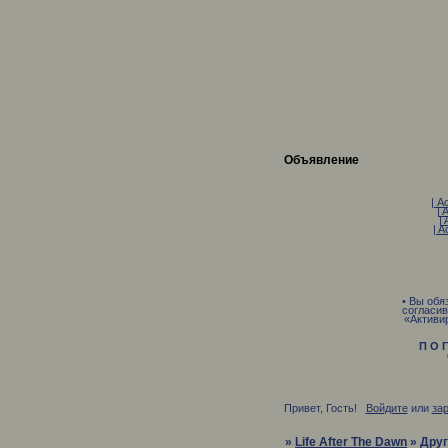
Объявление
| A
| 
| 
| A
• Вы обя
согласив
«Активи
П О Г
О С 
Привет, Гость!
Войдите
или
за
»
Life After The Dawn
»
Друг