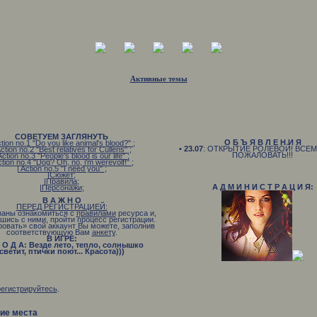
Активные темы
СОВЕТУЕМ ЗАГЛЯНУТЬ
О Б Ъ Я В Л Е Н И Я
ction no.1 "Do you like animal's blood?"
;
• 23.07
: ОТКРЫТИЕ РОЛЕВОЙ! ВСЕ
Action no.2 "Best relatives for Cullens"
;
ПОЖАЛОВАТЬ!!!
Action no.3 "People's blood is our life"
;
ction no.4 "Dog? Oh, no, i'm werevolf!"
;
| Action no.5 "I need you"
;
|Сюжет
;
|Правила
;
А Д М И Н И С Т Р А Ц И Я:
|Персонажи
;
В А Ж Н О
ПЕРЕД РЕГИСТРАЦИЕЙ:
заны ознакомиться с
правилами
ресурса и,
шись с ними, пройти процесс регистрации.
ровать» свой аккаунт Вы можете, заполнив
соответствующую Вам
анкету
.
В ИГРЕ:
 О Д А: Везде лето, тепло, солнышко
светит, птички поют... Красота)))
В Р Е М Я: Раннее утро
Н О В Н Ы Е С О Б Ы Т И Я: Вампиры
охотятся, оборотни гуляют
регистрируйтесь
.
ие места