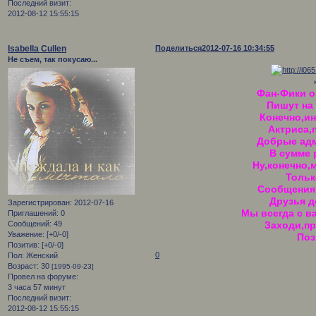
Последний визит:
2012-08-12 15:55:15
Isabella Cullen
Поделиться
2012-07-16 10:34:55
Не съем, так покусаю...
Фан-Фики о
Пишут на
Конечно,ин
Актриса,
Добрые ад
В сумме 
Ну,конечно,
Тольк
Сообщения 
Друзья д
Зарегистрирован
: 2012-07-16
Мы всегда с ва
Приглашений:
0
Заходи,пр
Сообщений:
49
Уважение:
[+0/-0]
Поз
Позитив:
[+0/-0]
0
Пол:
Женский
Возраст:
30
[1995-09-23]
Провел на форуме:
3 часа 57 минут
Последний визит:
2012-08-12 15:55:15