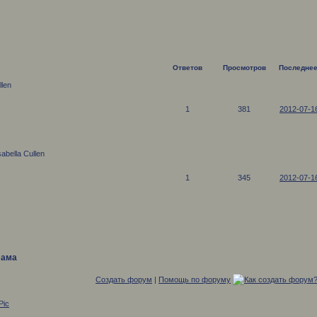
Ответов
Просмотров
Последнее
llen
1
381
2012-07-1
sabella Cullen
1
345
2012-07-1
лама
Создать форум
|
Помощь по форуму