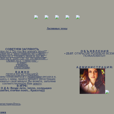
Активные темы
СОВЕТУЕМ ЗАГЛЯНУТЬ
О Б Ъ Я В Л Е Н И Я
ction no.1 "Do you like animal's blood?"
;
• 23.07
: ОТКРЫТИЕ РОЛЕВОЙ! ВСЕ
Action no.2 "Best relatives for Cullens"
;
ПОЖАЛОВАТЬ!!!
Action no.3 "People's blood is our life"
;
ction no.4 "Dog? Oh, no, i'm werevolf!"
;
| Action no.5 "I need you"
;
|Сюжет
;
|Правила
;
А Д М И Н И С Т Р А Ц И Я:
|Персонажи
;
В А Ж Н О
ПЕРЕД РЕГИСТРАЦИЕЙ:
заны ознакомиться с
правилами
ресурса и,
шись с ними, пройти процесс регистрации.
ровать» свой аккаунт Вы можете, заполнив
соответствующую Вам
анкету
.
В ИГРЕ:
 О Д А: Везде лето, тепло, солнышко
светит, птички поют... Красота)))
В Р Е М Я: Раннее утро
Н О В Н Ы Е С О Б Ы Т И Я: Вампиры
охотятся, оборотни гуляют
регистрируйтесь
.
лама