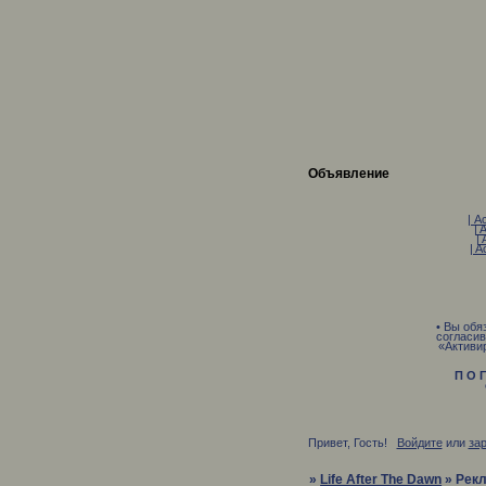
Объявление
| A
| 
| 
| A
• Вы обя
согласив
«Активи
П О Г
О С 
Привет, Гость!
Войдите
или
за
»
Life After The Dawn
»
Рек