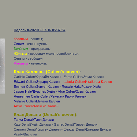
Поделиться
2012-07-16 05:37:57
Красным
- заняты;
Синим
- очень нужны;
Зелёным
- придержаны;
Жёлтым
- персонаж может освободиться;
Серым - свободен;
Розовым
- неканоны.
Клан Каллены (Cullen's coven)
:
Carlisle Cullen/Карлайл Каллен - Esme Cullen/Эсми Каллен
Edward Cullen/Эдвард Каллен
-
Isabella Cullen/Изабелла Каллен
Emmett Cullen/Эммет Каллен
-
Rosalie Hale/Розали Хейл
Jasper Hale/Джаспер Хейл
-
Alice Cullen/Элис Каллен
Renesmee Carlie Cullen/Ренесми Карли Каллен
Melanie Cullen/Мелани Каллен
Alexis Cullen/Алексис Каллен
Клан Денали (Denali's coven)
:
Tanya Denali/Таня Денали
Kate Denali/Кейт Денали - Garret Denali/Гаррет Денали
Carmen Denali/Кармен Денали - Eleazar Denali/Елеазар Денали
Vasiliy/Василий