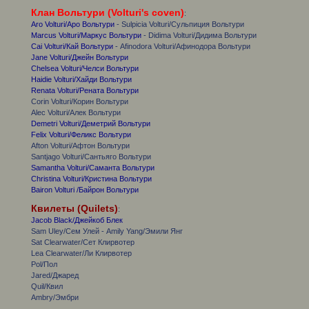
Клан Вольтури (Volturi's coven)
:
Aro Volturi/Аро Вольтури
- Sulpicia Volturi/Сульпиция Вольтури
Marcus Volturi/Маркус Вольтури
- Didima Volturi/Дидима Вольтури
Cai Volturi/Кай Вольтури
- Afinodora Volturi/Афинодора Вольтури
Jane Volturi/Джейн Вольтури
Chelsea Volturi/Челси Вольтури
Haidie Volturi/Хайди Вольтури
Renata Volturi/Рената Вольтури
Corin Volturi/Корин Вольтури
Alec Volturi/Алек Вольтури
Demetri Volturi/Деметрий Вольтури
Felix Volturi/Феликс Вольтури
Afton Volturi/Афтон Вольтури
Santjago Volturi/Сантьяго Вольтури
Samantha Volturi/Саманта Вольтури
Christina Volturi/Кристина Вольтури
Bairon Volturi /Байрон Вольтури
Квилеты (Quilets)
:
Jacob Black/Джейкоб Блек
Sam Uley/Сем Улей - Amily Yang/Эмили Янг
Sat Clearwater/Сет Клирвотер
Lea Clearwater/Ли Клирвотер
Pol/Пол
Jared/Джаред
Quil/Квил
Ambry/Эмбри