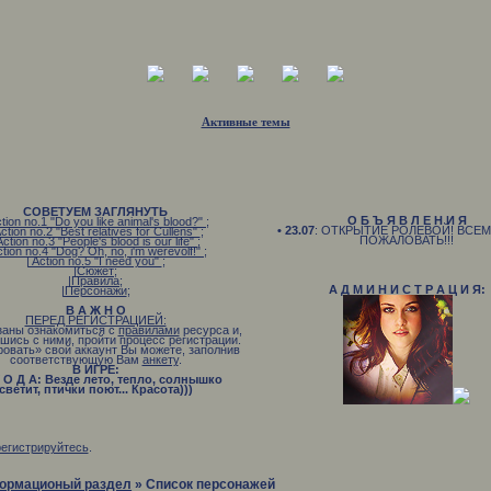
Активные темы
СОВЕТУЕМ ЗАГЛЯНУТЬ
О Б Ъ Я В Л Е Н И Я
ction no.1 "Do you like animal's blood?"
;
• 23.07
: ОТКРЫТИЕ РОЛЕВОЙ! ВСЕ
Action no.2 "Best relatives for Cullens"
;
ПОЖАЛОВАТЬ!!!
Action no.3 "People's blood is our life"
;
ction no.4 "Dog? Oh, no, i'm werevolf!"
;
| Action no.5 "I need you"
;
|Сюжет
;
|Правила
;
А Д М И Н И С Т Р А Ц И Я:
|Персонажи
;
В А Ж Н О
ПЕРЕД РЕГИСТРАЦИЕЙ:
заны ознакомиться с
правилами
ресурса и,
шись с ними, пройти процесс регистрации.
ровать» свой аккаунт Вы можете, заполнив
соответствующую Вам
анкету
.
В ИГРЕ:
 О Д А: Везде лето, тепло, солнышко
светит, птички поют... Красота)))
В Р Е М Я: Раннее утро
Н О В Н Ы Е С О Б Ы Т И Я: Вампиры
охотятся, оборотни гуляют
регистрируйтесь
.
ормационый раздел
»
Список персонажей