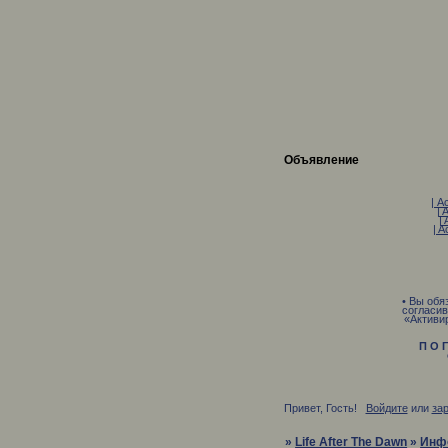
Объявление
| A
| 
| 
| A
• Вы обя
согласив
«Активи
П О Г
О С 
Привет, Гость!
Войдите
или
за
»
Life After The Dawn
»
Инф