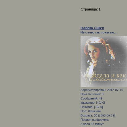
Страница:
1
Список персонажей
Isabella Cullen
Не съем, так покусаю...
Зарегистрирован
: 2012-07-16
Приглашений:
0
Сообщений:
49
Уважение:
[+0/-0]
Позитив:
[+0/-0]
Пол:
Женский
Возраст:
30
[1995-09-23]
Провел на форуме:
3 часа 57 минут