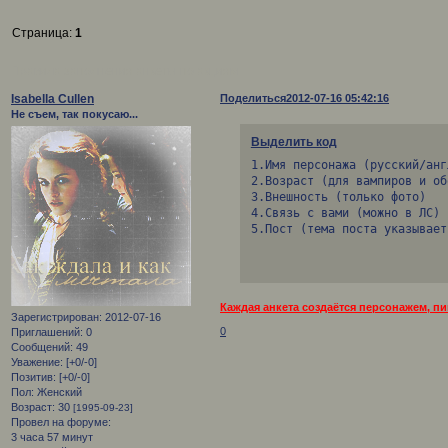
Страница:
1
Правила заполнения анкеты по акциям
Isabella Cullen
Поделиться
2012-07-16 05:42:16
Не съем, так покусаю...
Выделить код
1.Имя персонажа (русский/анг
2.Возраст (для вампиров и об
3.Внешность (только фото)

4.Связь с вами (можно в ЛС)

5.Пост (тема поста указывает
Каждая анкета создаётся персонажем, пи
Зарегистрирован
: 2012-07-16
0
Приглашений:
0
Сообщений:
49
Уважение:
[+0/-0]
Позитив:
[+0/-0]
Пол:
Женский
Возраст:
30
[1995-09-23]
Провел на форуме:
3 часа 57 минут