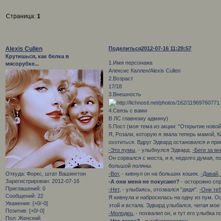
Страница:
1
Анкета Алексис Каллен
Alexis Cullen
Поделиться
2012-07-16 11:29:57
Крутишься, как белка в
1.Имя персонажа
мясорубке...
Алексис Каллен/Alexis Cullen
2.Возраст
17/18
3.Внешность
4.Связь с вами
В ЛС главному админу)
5.Пост (моя тема из акции: "Открытие новой
Я, Розали, которую я звала теперь мамой, 
охотиться. Вдруг Эдвард остановился и при
-Это пумы,
- улыбнулся Эдвард.
-Беги за мн
Он сорвался с места, и я, недолго думая, 
большой поляны.
Откуда:
Форкс, штат Вашингтон
-Вот,
- кивнул он на больших кошек.
-Давай,
Зарегистрирован
: 2012-07-16
-А они меня не покусают?
- осторожно спр
Приглашений:
0
-Нет,
- улыбаясь, отозвался "дядя".
-Они теб
Сообщений:
22
Я кивнула и набросилась на одну из пум. Ос
Уважение:
[+0/-0]
этой и встала. Эдвард улыбался, читая мои
Позитив:
[+0/-0]
-Молодец,
- похвалил он, и тут его улыбка п
Пол:
Женский