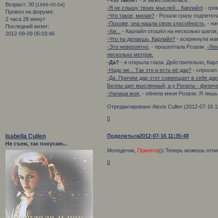
-Что такое?
- я забеспокоилась.
Возраст:
30
[1996-05-04]
-Я не слышу твоих мыслей... Карлайл!
- гро
Провел на форуме:
-Что такое, милая?
- Розали сразу подлетел
2 часа 28 минут
-Похоже, она нашла свою способность,
- на
Последний визит:
-Хм...
- Карлайл отошёл на несколько шагов,
2012-09-09 05:03:46
-Что ты делаешь, Карлайл?
- вскрикнула ма
-Это невероятно,
- прошептала Розали.
-Лек
несколько метров.
-Да?
- я открыла глаза. Действительно, Кар
-Надо же... Так это и есть её дар?
- спросил 
-Да. Причём дар этот совмещает в себе дар
Беллы щит мысленный, а у Ренаты - физиче
-Умница моя,
- обняла меня Розали. Я лишь
Отредактировано Alexis Cullen (2012-07-16 1
0
Isabella Cullen
Поделиться
2012-07-16 11:35:48
Не съем, так покусаю...
Молодечик,
Принята
))) Теперь можешь отпи
0