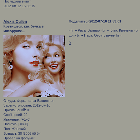
Последний визит:
2012-08-12 15:55:15
Alexis Cullen
Поделиться
2012-07-16 11:53:01
Крутишься, как белка в
<hr>• Раса: Вампир <br>• Клан: Каллены <b
мясорубке...
щит<br>• Пара: Отсутствует<hr>
0
Откуда:
Форкс, штат Вашингтон
Зарегистрирован
: 2012-07-16
Приглашений:
0
Сообщений:
22
Уважение:
[+0/-0]
Позитив:
[+0/-0]
Пол:
Женский
Возраст:
30
[1996-05-04]
Провел на форуме: