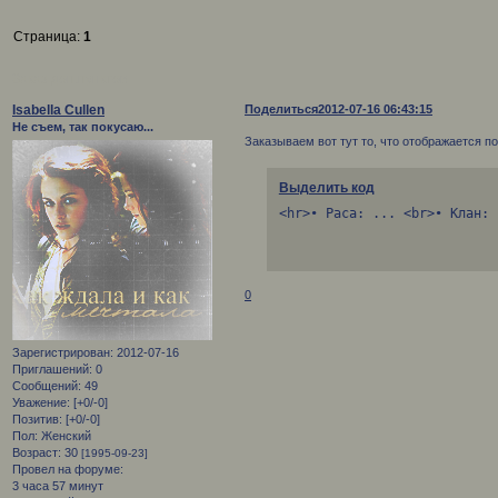
Страница:
1
Заказ доп.пунктов
Isabella Cullen
Поделиться
2012-07-16 06:43:15
Не съем, так покусаю...
Заказываем вот тут то, что отображается п
Выделить код
<hr>• Раса: ... <br>• Клан: 
0
Зарегистрирован
: 2012-07-16
Приглашений:
0
Сообщений:
49
Уважение:
[+0/-0]
Позитив:
[+0/-0]
Пол:
Женский
Возраст:
30
[1995-09-23]
Провел на форуме:
3 часа 57 минут